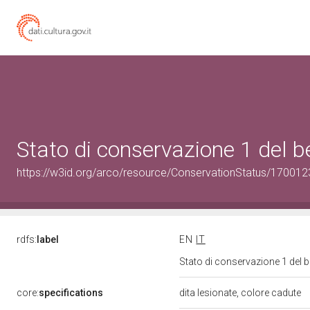
Stato di conservazione 1 del
https://w3id.org/arco/resource/ConservationStatus/170012
rdfs:
label
EN
IT
Stato di conservazione 1 del
core:
specifications
dita lesionate, colore cadute