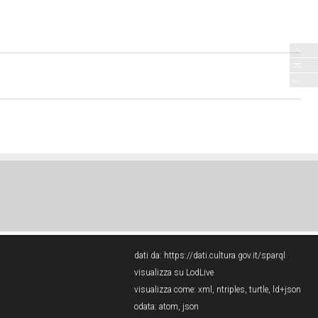
dati da:
https://dati.cultura.gov.it/sparql
visualizza su LodLive
visualizza come:
xml
,
ntriples
,
turtle
,
ld+json
odata:
atom
,
json