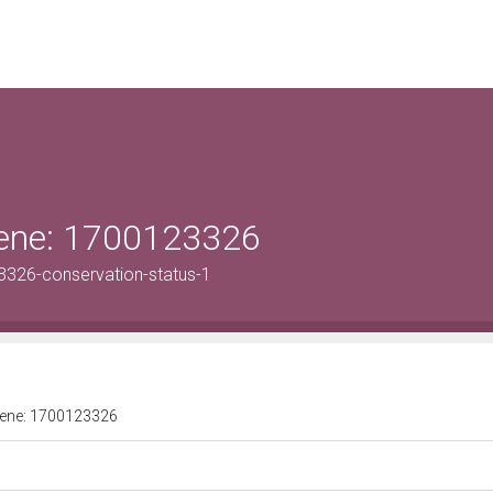
 bene: 1700123326
3326-conservation-status-1
 bene: 1700123326