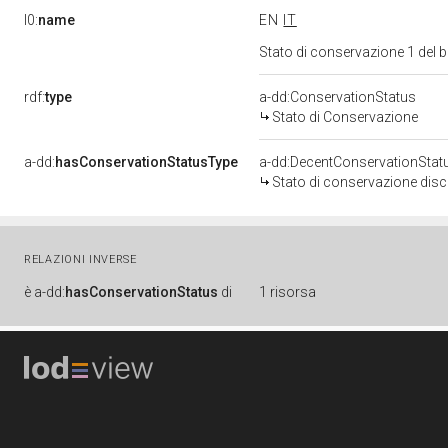
l0:
name
EN
IT
Stato di conservazione 1 del
rdf:
type
a-dd:ConservationStatus
Stato di Conservazione
a-dd:
hasConservationStatusType
a-dd:DecentConservationStat
Stato di conservazione disc
RELAZIONI INVERSE
è
a-dd:
hasConservationStatus
di
1 risorsa