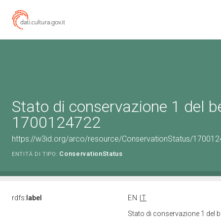
Stato di conservazione 1 del b
1700124722
https://w3id.org/arco/resource/ConservationStatus/170012
ConservationStatus
ENTITÀ DI TIPO:
rdfs:
label
EN
IT
Stato di conservazione 1 del