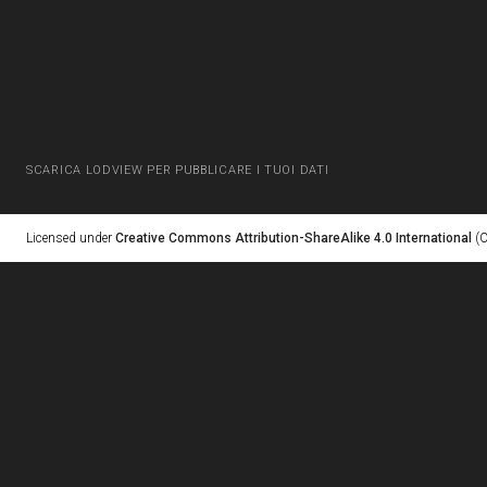
SCARICA LODVIEW PER PUBBLICARE I TUOI DATI
Licensed under
Creative Commons Attribution-ShareAlike 4.0 International
(C