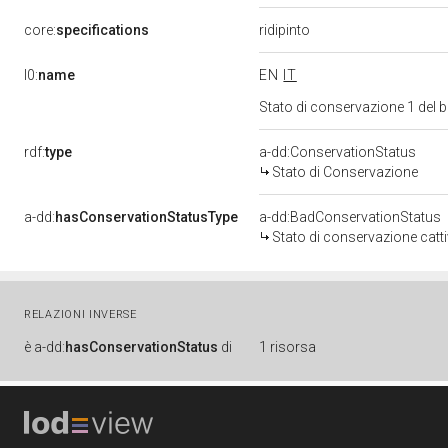
core:
specifications
ridipinto
l0:
name
EN
IT
Stato di conservazione 1 del
rdf:
type
a-dd:ConservationStatus
Stato di Conservazione
a-dd:
hasConservationStatusType
a-dd:BadConservationStatus
Stato di conservazione catt
RELAZIONI INVERSE
è
a-dd:
hasConservationStatus
di
1 risorsa