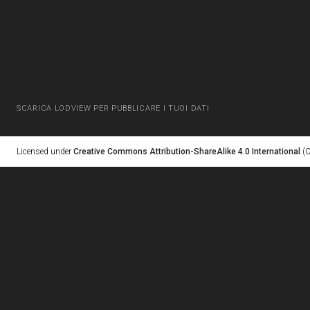
SCARICA LODVIEW PER PUBBLICARE I TUOI DATI
Licensed under
Creative Commons Attribution-ShareAlike 4.0 International
(C