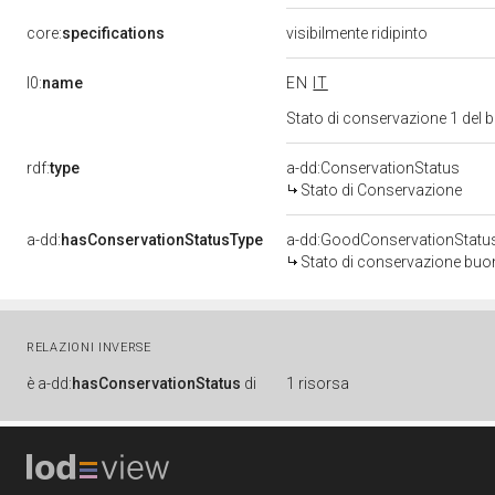
core:
specifications
visibilmente ridipinto
l0:
name
EN
IT
Stato di conservazione 1 del
rdf:
type
a-dd:ConservationStatus
Stato di Conservazione
a-dd:
hasConservationStatusType
a-dd:GoodConservationStatu
Stato di conservazione bu
RELAZIONI INVERSE
è
a-dd:
hasConservationStatus
di
1 risorsa