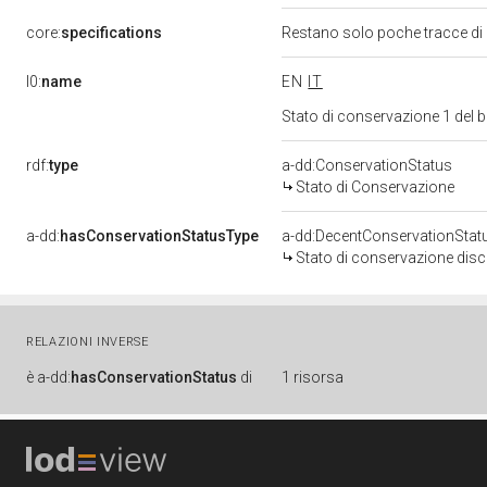
core:
specifications
Restano solo poche tracce di 
l0:
name
EN
IT
Stato di conservazione 1 del
rdf:
type
a-dd:ConservationStatus
Stato di Conservazione
a-dd:
hasConservationStatusType
a-dd:DecentConservationStat
Stato di conservazione disc
RELAZIONI INVERSE
è
a-dd:
hasConservationStatus
di
1 risorsa