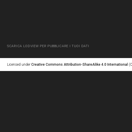
SCARICA LODVIEW PER PUBBLICARE I TUOI DATI
Licensed under
Creative Commons Attribution-ShareAlike 4.0 International
(C