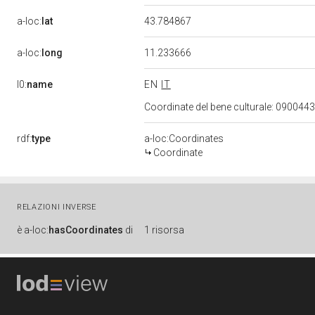
a-loc:
lat
43.784867
a-loc:
long
11.233666
l0:
name
EN
IT
Coordinate del bene culturale: 09004
rdf:
type
a-loc:Coordinates
Coordinate
RELAZIONI INVERSE
è
a-loc:
hasCoordinates
di
1 risorsa