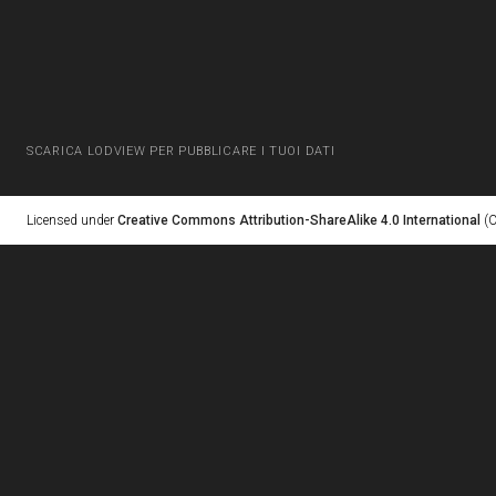
SCARICA LODVIEW PER PUBBLICARE I TUOI DATI
Licensed under
Creative Commons Attribution-ShareAlike 4.0 International
(C