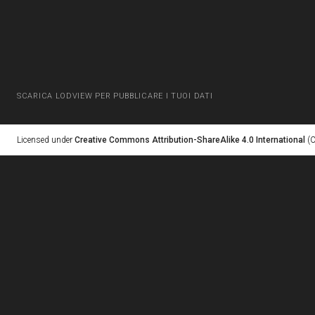
SCARICA LODVIEW PER PUBBLICARE I TUOI DATI
Licensed under
Creative Commons Attribution-ShareAlike 4.0 International
(C