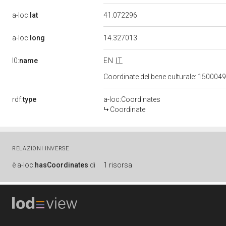
a-loc:
lat
41.072296
a-loc:
long
14.327013
l0:
name
EN
IT
Coordinate del bene culturale: 15000
rdf:
type
a-loc:Coordinates
Coordinate
RELAZIONI INVERSE
è
a-loc:
hasCoordinates
di
1 risorsa