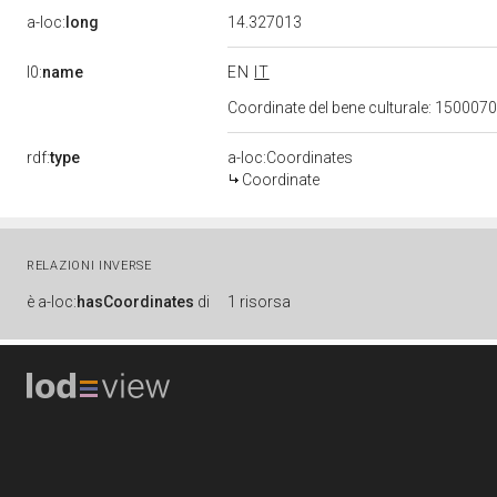
a-loc:
long
14.327013
l0:
name
EN
IT
Coordinate del bene culturale: 15000
rdf:
type
a-loc:Coordinates
Coordinate
RELAZIONI INVERSE
è
a-loc:
hasCoordinates
di
1 risorsa