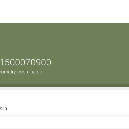
e: 1500070900
eometry-coordinates
70900