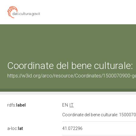
Coordinate del bene cultural
https://w3id.org/arco/resource/Coordinates/1500070900-g
rdfs:
label
EN
IT
Coordinate del bene culturale: 15000
a-loc:
lat
41.072296