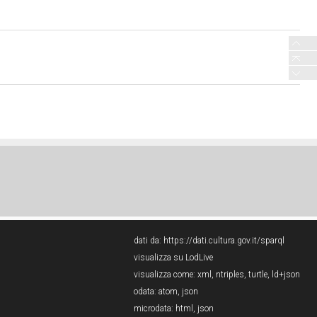
dati da:
https://dati.cultura.gov.it/sparql
visualizza su LodLive
visualizza come:
xml
,
ntriples
,
turtle
,
ld+json
odata:
atom
,
json
microdata:
html
,
json