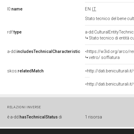
l0:
name
EN
IT
Stato tecnico del bene cu
rdf:
type
a-dd:CulturalEntityTechni
Stato tecnico di entità c
a-dd:
includesTechnicalCharacteristic
<https://w3id.org/arco/re
vetro/ soffiatura
skos:
relatedMatch
<http://dati.beniculturali
<http://dati.beniculturali
RELAZIONI INVERSE
è
a-dd:
hasTechnicalStatus
di
1 risorsa