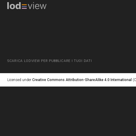
SCARICA LODVIEW PER PUBBLICARE I TUOI DATI
Licensed under
Creative Commons Attribution-ShareAlike 4.0 International
(C