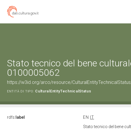
Stato tecnico del bene cultural
0100005062
https://w3id.org/arco/resource/CulturalEntityTechnicalStat
CulturalEntityTechnicalStatus
ENTITÀ DI TIPO:
rdfs:
label
EN
IT
Stato tecnico del bene cu