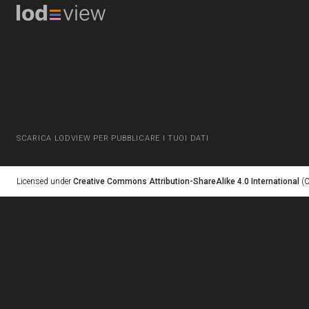
SCARICA LODVIEW PER PUBBLICARE I TUOI DATI
Licensed under
Creative Commons Attribution-ShareAlike 4.0 International
(C