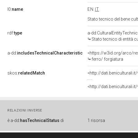
l0:
name
EN
IT
Stato tecnico del bene cu
rdf:
type
a-dd:CulturalEntityTechni
Stato tecnico di entità c
a-dd:
includesTechnicalCharacteristic
<https://w3id.org/arco/re
ferro/ forgiatura
skos:
relatedMatch
<http://dati.beniculturali
<http://dati.beniculturali
RELAZIONI INVERSE
è
a-dd:
hasTechnicalStatus
di
1 risorsa