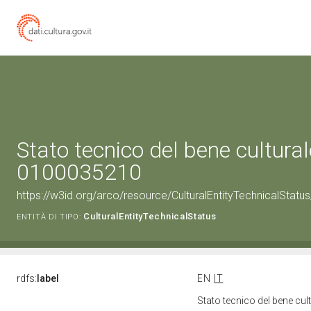
Stato tecnico del bene cultural
0100035210
https://w3id.org/arco/resource/CulturalEntityTechnicalStat
CulturalEntityTechnicalStatus
ENTITÀ DI TIPO:
rdfs:
label
EN
IT
Stato tecnico del bene cu