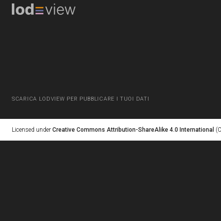
SCARICA LODVIEW PER PUBBLICARE I TUOI DATI
Licensed under
Creative Commons Attribution-ShareAlike 4.0 International
(C