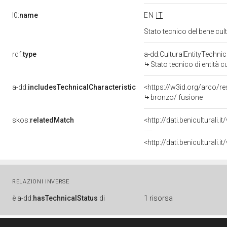
l0:
name
EN
IT
Stato tecnico del bene cu
rdf:
type
a-dd:CulturalEntityTechni
Stato tecnico di entità c
a-dd:
includesTechnicalCharacteristic
<https://w3id.org/arco/r
bronzo/ fusione
skos:
relatedMatch
<http://dati.beniculturali
<http://dati.beniculturali
RELAZIONI INVERSE
è
a-dd:
hasTechnicalStatus
di
1 risorsa