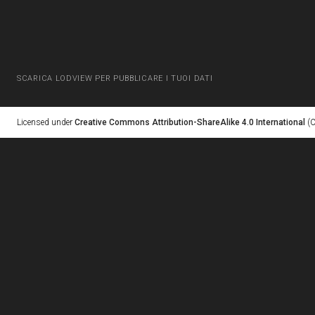
SCARICA LODVIEW PER PUBBLICARE I TUOI DATI
Licensed under
Creative Commons Attribution-ShareAlike 4.0 International
(C