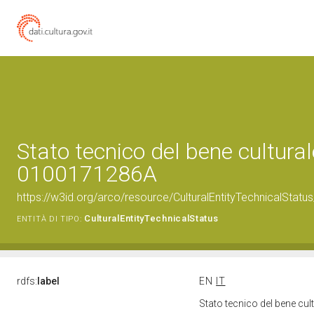
Stato tecnico del bene cultural
0100171286A
https://w3id.org/arco/resource/CulturalEntityTechnicalSta
CulturalEntityTechnicalStatus
ENTITÀ DI TIPO:
rdfs:
label
EN
IT
Stato tecnico del bene c