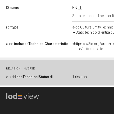
l0:
name
EN
IT
Stato tecnico del bene c
rdf:
type
a-dd:CulturalEntityTechni
Stato tecnico di entità c
a-dd:
includesTechnicalCharacteristic
<https://w3id.org/arco/re
tela/ pittura a olio
RELAZIONI INVERSE
è
a-dd:
hasTechnicalStatus
di
1 risorsa