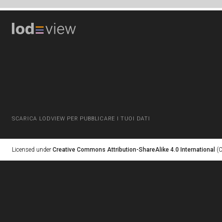
SCARICA LODVIEW PER PUBBLICARE I TUOI DATI
Licensed under
Creative Commons Attribution-ShareAlike 4.0 International
(C