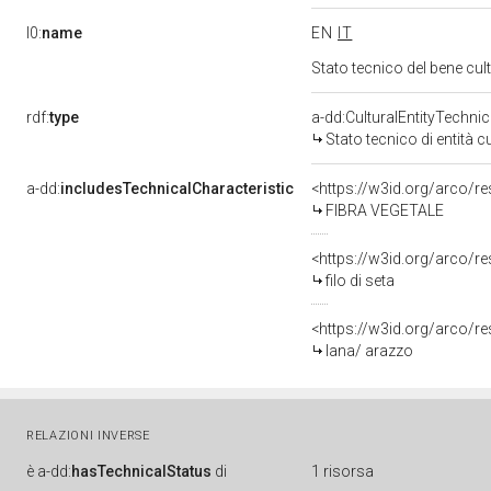
l0:
name
EN
IT
Stato tecnico del bene cu
rdf:
type
a-dd:CulturalEntityTechni
Stato tecnico di entità c
a-dd:
includesTechnicalCharacteristic
<https://w3id.org/arco/re
FIBRA VEGETALE
<https://w3id.org/arco/re
filo di seta
<https://w3id.org/arco/r
lana/ arazzo
RELAZIONI INVERSE
è
a-dd:
hasTechnicalStatus
di
1 risorsa