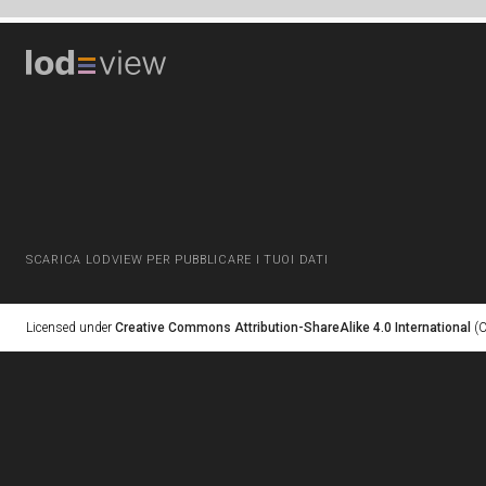
SCARICA LODVIEW PER PUBBLICARE I TUOI DATI
Licensed under
Creative Commons Attribution-ShareAlike 4.0 International
(C