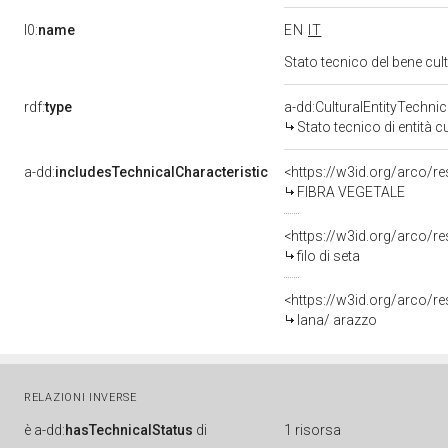
l0:
name
EN
IT
Stato tecnico del bene cu
rdf:
type
a-dd:CulturalEntityTechni
Stato tecnico di entità c
a-dd:
includesTechnicalCharacteristic
<https://w3id.org/arco/re
FIBRA VEGETALE
<https://w3id.org/arco/re
filo di seta
<https://w3id.org/arco/r
lana/ arazzo
RELAZIONI INVERSE
è
a-dd:
hasTechnicalStatus
di
1 risorsa