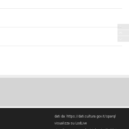
dati da:
https://dati.cultura.gov.it/sparql
visualizza su LodLive