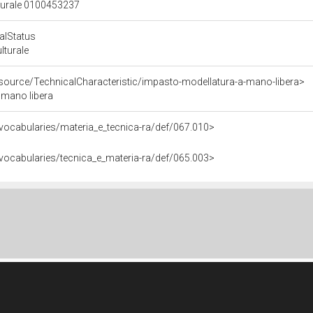
lturale 0100453237
calStatus
ulturale
esource/TechnicalCharacteristic/impasto-modellatura-a-mano-libera>
 mano libera
.it/vocabularies/materia_e_tecnica-ra/def/067.010>
.it/vocabularies/tecnica_e_materia-ra/def/065.003>