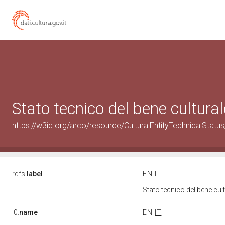
Stato tecnico del bene cultur
https://w3id.org/arco/resource/CulturalEntityTechnicalStat
rdfs:
label
EN
IT
Stato tecnico del bene cu
l0:
name
EN
IT