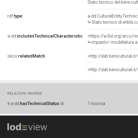
Stato tecnico del bene cu
rdf:
type
a-dd:CulturalEntityTechni
Stato tecnico di entità c
a-dd:
includesTechnicalCharacteristic
<https://w3id.org/arco/r
impasto/ modellatura a
skos:
relatedMatch
<http://dati.beniculturali
<http://dati.beniculturali
RELAZIONI INVERSE
è
a-dd:
hasTechnicalStatus
di
1 risorsa