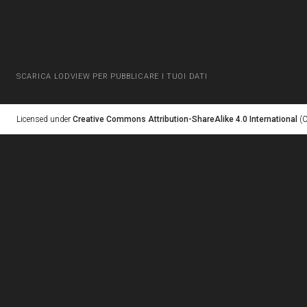
SCARICA LODVIEW PER PUBBLICARE I TUOI DATI
Licensed under
Creative Commons Attribution-ShareAlike 4.0 International
(C