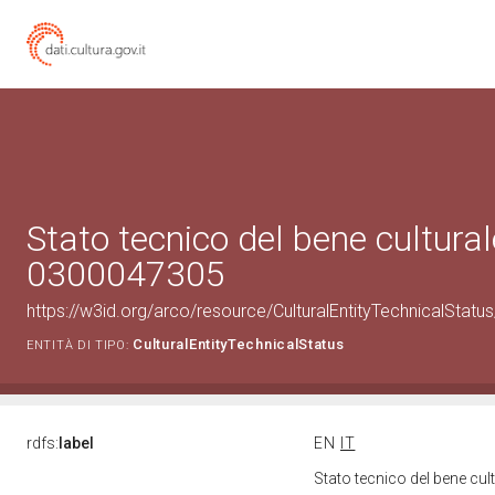
Stato tecnico del bene cultural
0300047305
https://w3id.org/arco/resource/CulturalEntityTechnicalStat
CulturalEntityTechnicalStatus
ENTITÀ DI TIPO:
rdfs:
label
EN
IT
Stato tecnico del bene cu