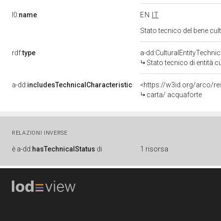
l0:
name
EN
IT
Stato tecnico del bene cu
rdf:
type
a-dd:CulturalEntityTechni
Stato tecnico di entità c
a-dd:
includesTechnicalCharacteristic
<https://w3id.org/arco/r
carta/ acquaforte
RELAZIONI INVERSE
è
a-dd:
hasTechnicalStatus
di
1 risorsa