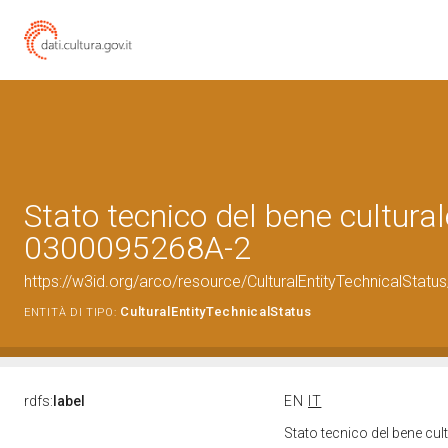
Stato tecnico del bene cultural
0300095268A-2
https://w3id.org/arco/resource/CulturalEntityTechnicalSta
CulturalEntityTechnicalStatus
ENTITÀ DI TIPO:
rdfs:
label
EN
IT
Stato tecnico del bene c