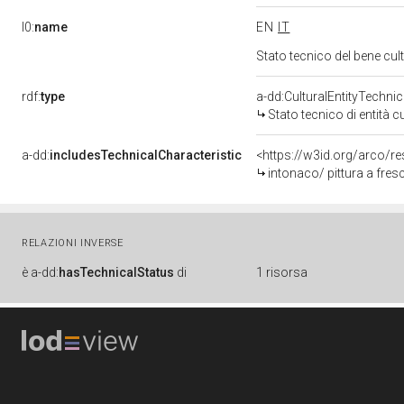
l0:
name
EN
IT
Stato tecnico del bene c
rdf:
type
a-dd:CulturalEntityTechni
Stato tecnico di entità c
a-dd:
includesTechnicalCharacteristic
<https://w3id.org/arco/re
intonaco/ pittura a fres
RELAZIONI INVERSE
è
a-dd:
hasTechnicalStatus
di
1 risorsa