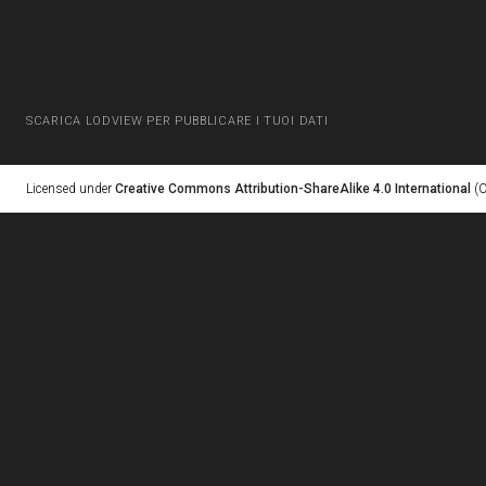
SCARICA LODVIEW PER PUBBLICARE I TUOI DATI
Licensed under
Creative Commons Attribution-ShareAlike 4.0 International
(C