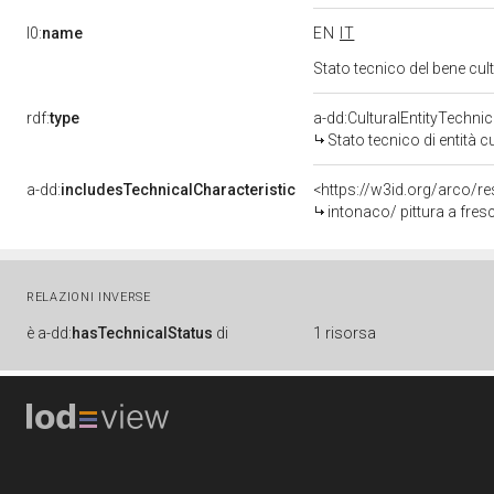
l0:
name
EN
IT
Stato tecnico del bene cu
rdf:
type
a-dd:CulturalEntityTechni
Stato tecnico di entità c
a-dd:
includesTechnicalCharacteristic
<https://w3id.org/arco/re
intonaco/ pittura a fres
RELAZIONI INVERSE
è
a-dd:
hasTechnicalStatus
di
1 risorsa