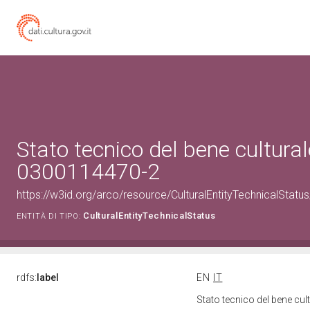
Stato tecnico del bene cultural
0300114470-2
https://w3id.org/arco/resource/CulturalEntityTechnicalStat
CulturalEntityTechnicalStatus
ENTITÀ DI TIPO:
rdfs:
label
EN
IT
Stato tecnico del bene cu