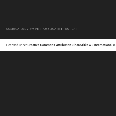
SCARICA LODVIEW PER PUBBLICARE I TUOI DATI
Licensed under
Creative Commons Attribution-ShareAlike 4.0 International
(C