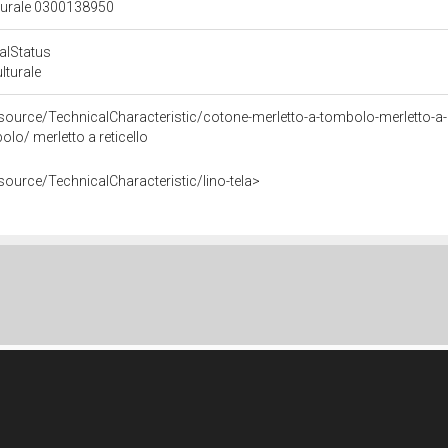
lturale 0300138950
calStatus
ulturale
source/TechnicalCharacteristic/cotone-merletto-a-tombolo-merletto-a-r
lo/ merletto a reticello
source/TechnicalCharacteristic/lino-tela>