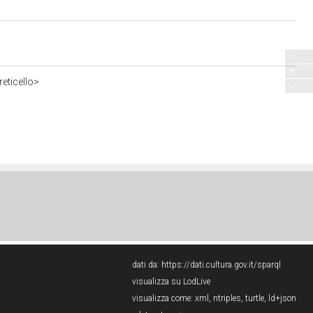
eticello>
dati da:
https://dati.cultura.gov.it/sparql
visualizza su LodLive
visualizza come:
xml
,
ntriples
,
turtle
,
ld+json