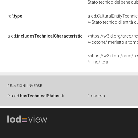
Stato tecnico del bene cu
rdf:
type
a-dd:CulturalEntityTechni
Stato tecnico di entità c
a-dd:
includesTechnicalCharacteristic
<https://w3id.org/arco/re
cotone/ merletto a tombo
<https://w3id.org/arco/re
lino/ tela
RELAZIONI INVERSE
è
a-dd:
hasTechnicalStatus
di
1 risorsa