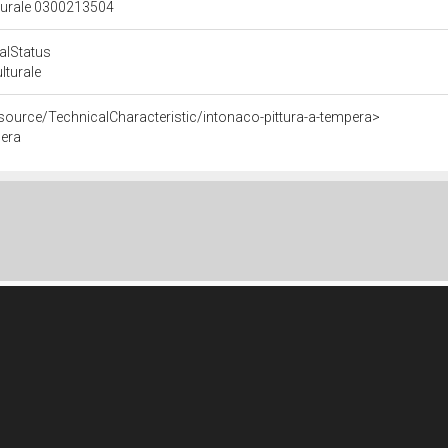
lturale 0300213504
calStatus
ulturale
source/TechnicalCharacteristic/intonaco-pittura-a-tempera>
pera