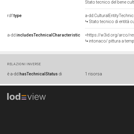
Stato tecnico del bene cu
rdf:
type
a-dd:CulturalEntityTechni
Stato tecnico di entità c
a-dd:
includesTechnicalCharacteristic
<https://w3id.org/arco/re
intonaco/ pittura a tem
RELAZIONI INVERSE
è
a-dd:
hasTechnicalStatus
di
1 risorsa