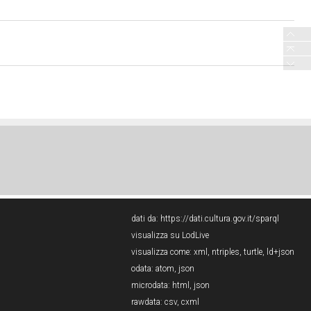
dati da:
https://dati.cultura.gov.it/sparql
visualizza su LodLive
visualizza come:
xml
,
ntriples
,
turtle
,
ld+json
odata:
atom
,
json
microdata:
html
,
json
rawdata:
csv
,
cxml