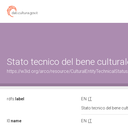
Stato tecnico del bene cultur
https://w3id.org/arco/resource/CulturalEntityTechnicalStat
rdfs:
label
EN
IT
Stato tecnico del bene cu
l0:
name
EN
IT