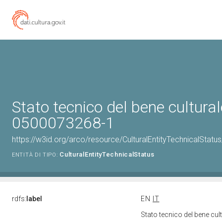
Stato tecnico del bene cultural
0500073268-1
https://w3id.org/arco/resource/CulturalEntityTechnicalStat
CulturalEntityTechnicalStatus
ENTITÀ DI TIPO:
rdfs:
label
EN
IT
Stato tecnico del bene cu