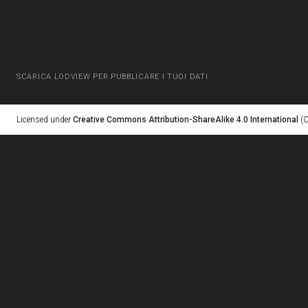
SCARICA LODVIEW PER PUBBLICARE I TUOI DATI
Licensed under
Creative Commons Attribution-ShareAlike 4.0 International
(C