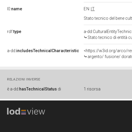
l0:
name
EN
IT
Stato tecnico del bene cu
rdf:
type
a-dd:CulturalEntityTechni
Stato tecnico di entità c
a-dd:
includesTechnicalCharacteristic
<https://w3id.org/arco/r
argento/ fusione/ dorat
RELAZIONI INVERSE
è
a-dd:
hasTechnicalStatus
di
1 risorsa