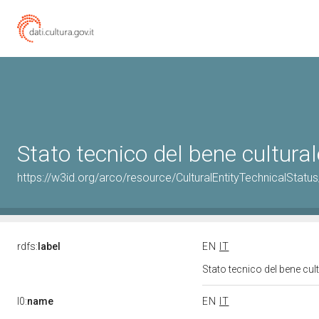
Stato tecnico del bene cultur
https://w3id.org/arco/resource/CulturalEntityTechnicalSta
rdfs:
label
EN
IT
Stato tecnico del bene cu
l0:
name
EN
IT