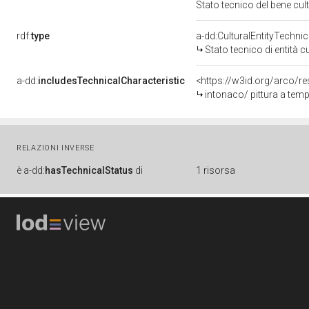
Stato tecnico del bene cu
rdf:
type
a-dd:CulturalEntityTechni
Stato tecnico di entità c
a-dd:
includesTechnicalCharacteristic
<https://w3id.org/arco/re
intonaco/ pittura a tem
RELAZIONI INVERSE
è
a-dd:
hasTechnicalStatus
di
1 risorsa