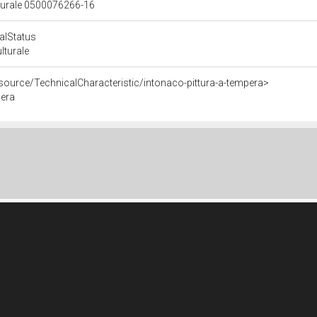
lturale 0500076266-16
calStatus
ulturale
source/TechnicalCharacteristic/intonaco-pittura-a-tempera>
pera