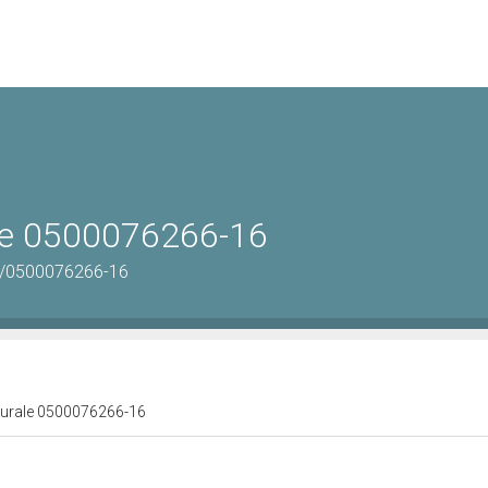
ale 0500076266-16
tus/0500076266-16
lturale 0500076266-16