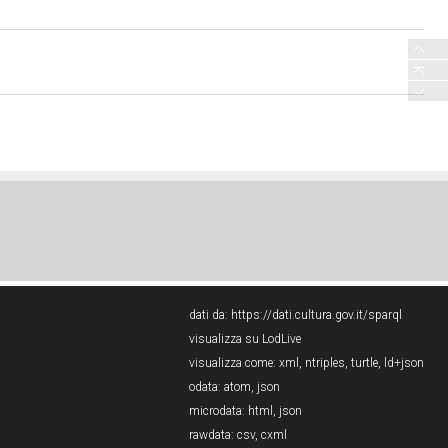
dati da:
https://dati.cultura.gov.it/sparql
visualizza su LodLive
visualizza come:
xml
,
ntriples
,
turtle
,
ld+json
odata:
atom
,
json
microdata:
html
,
json
rawdata:
csv
,
cxml