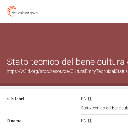
Stato tecnico del bene cultur
https://w3id.org/arco/resource/CulturalEntityTechnicalStat
rdfs:
label
EN
IT
Stato tecnico del bene cu
l0:
name
EN
IT