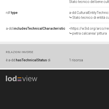
Stato tecnico del bene cu
rdf:
type
a-dd:CulturalEntityTechni
Stato tecnico di entità c
a-dd:
includesTechnicalCharacteristic
<https://w3id.org/arco/re
pietra calcarea/ pittura
RELAZIONI INVERSE
è
a-dd:
hasTechnicalStatus
di
1 risorsa