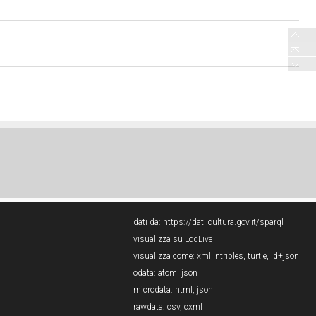
dati da:
https://dati.cultura.gov.it/sparql
visualizza su LodLive
visualizza come:
xml
,
ntriples
,
turtle
,
ld+json
odata:
atom
,
json
microdata:
html
,
json
rawdata:
csv
,
cxml