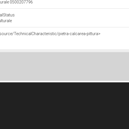
lturale 0500207796
calStatus
ulturale
source/TechnicalCharacteristic/pietra-calcarea-pittura>