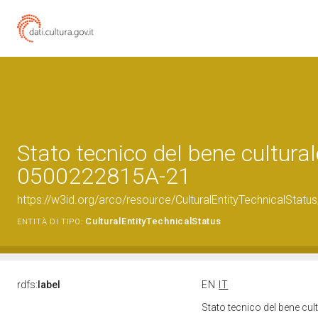
Stato tecnico del bene cultural
0500222815A-21
https://w3id.org/arco/resource/CulturalEntityTechnicalSta
CulturalEntityTechnicalStatus
ENTITÀ DI TIPO:
rdfs:
label
EN
IT
Stato tecnico del bene c