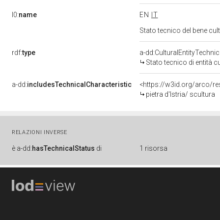
l0:
name
EN
IT
Stato tecnico del bene c
rdf:
type
a-dd:CulturalEntityTechni
Stato tecnico di entità c
a-dd:
includesTechnicalCharacteristic
<https://w3id.org/arco/re
pietra d'Istria/ scultura
RELAZIONI INVERSE
è
a-dd:
hasTechnicalStatus
di
1 risorsa