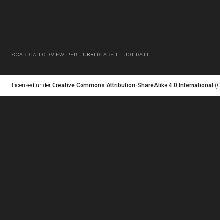
SCARICA LODVIEW PER PUBBLICARE I TUOI DATI
Licensed under
Creative Commons Attribution-ShareAlike 4.0 International
(C