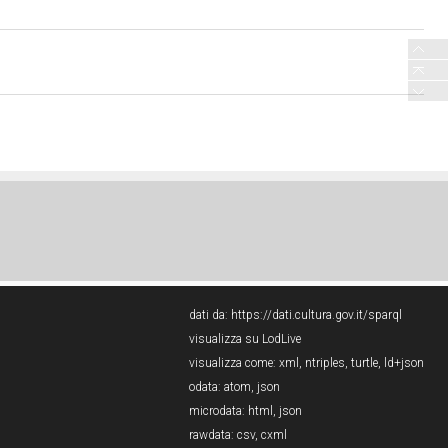
dati da:
https://dati.cultura.gov.it/sparql
visualizza su LodLive
visualizza come:
xml
,
ntriples
,
turtle
,
ld+json
odata:
atom
,
json
microdata:
html
,
json
rawdata:
csv
,
cxml