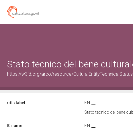
Stato tecnico del bene cultur
https://w3id.org/arco/resource/CulturalEntityTechnicalStat
rdfs:
label
EN
IT
Stato tecnico del bene cu
l0:
name
EN
IT