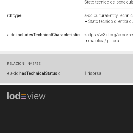
Stato tecnico del bene cu
rdf:
type
a-dd:CulturalEntityTechni
Stato tecnico di entità c
a-dd:
includesTechnicalCharacteristic
<https://w3id.org/arco/re
maiolica/ pittura
RELAZIONI INVERSE
è
a-dd:
hasTechnicalStatus
di
1 risorsa