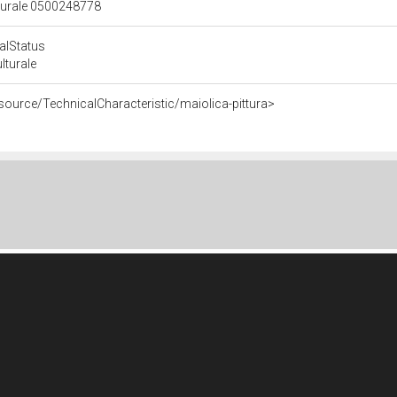
lturale 0500248778
calStatus
ulturale
source/TechnicalCharacteristic/maiolica-pittura>