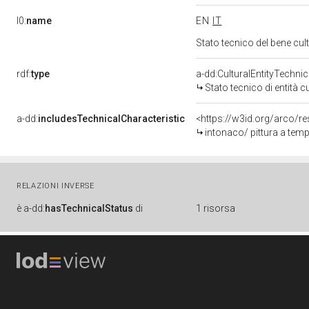
l0:
name
EN
IT
Stato tecnico del bene cu
rdf:
type
a-dd:CulturalEntityTechni
Stato tecnico di entità c
a-dd:
includesTechnicalCharacteristic
<https://w3id.org/arco/re
intonaco/ pittura a tem
RELAZIONI INVERSE
è
a-dd:
hasTechnicalStatus
di
1 risorsa