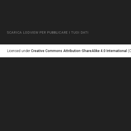
SCARICA LODVIEW PER PUBBLICARE I TUOI DATI
Licensed under
Creative Commons Attribution-ShareAlike 4.0 International
(C