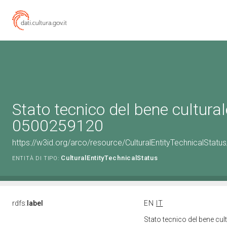
Stato tecnico del bene cultural
0500259120
https://w3id.org/arco/resource/CulturalEntityTechnicalStat
CulturalEntityTechnicalStatus
ENTITÀ DI TIPO:
rdfs:
label
EN
IT
Stato tecnico del bene cu