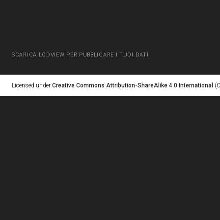
SCARICA LODVIEW PER PUBBLICARE I TUOI DATI
Licensed under
Creative Commons Attribution-ShareAlike 4.0 International
(C