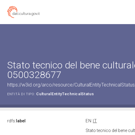
Stato tecnico del bene cultural
0500328677
https://w3id.org/arco/resource/CulturalEntityTechnicalStat
CulturalEntityTechnicalStatus
ENTITÀ DI TIPO:
rdfs:
label
EN
IT
Stato tecnico del bene cu