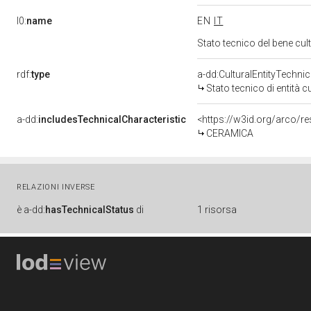
l0:
name
EN
IT
Stato tecnico del bene cu
rdf:
type
a-dd:CulturalEntityTechni
Stato tecnico di entità c
a-dd:
includesTechnicalCharacteristic
<https://w3id.org/arco/r
CERAMICA
RELAZIONI INVERSE
è
a-dd:
hasTechnicalStatus
di
1 risorsa