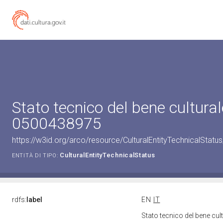
Stato tecnico del bene cultural
0500438975
https://w3id.org/arco/resource/CulturalEntityTechnicalStat
CulturalEntityTechnicalStatus
ENTITÀ DI TIPO:
rdfs:
label
EN
IT
Stato tecnico del bene cu