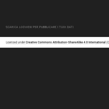
SCARICA LODVIEW PER PUBBLICARE I TUOI DATI
Licensed under
Creative Commons Attribution-ShareAlike 4.0 International
(C