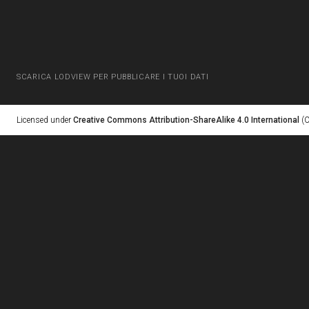
SCARICA LODVIEW PER PUBBLICARE I TUOI DATI
Licensed under
Creative Commons Attribution-ShareAlike 4.0 International
(C