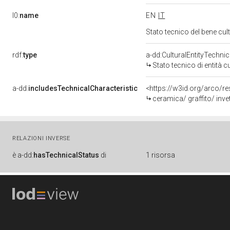
l0:
name
EN
IT
Stato tecnico del bene cu
rdf:
type
a-dd:CulturalEntityTechni
Stato tecnico di entità c
a-dd:
includesTechnicalCharacteristic
<https://w3id.org/arco/re
ceramica/ graffito/ inve
RELAZIONI INVERSE
è
a-dd:
hasTechnicalStatus
di
1 risorsa