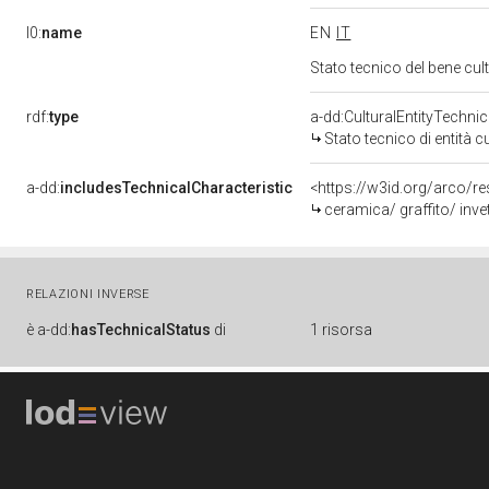
l0:
name
EN
IT
Stato tecnico del bene cu
rdf:
type
a-dd:CulturalEntityTechni
Stato tecnico di entità c
a-dd:
includesTechnicalCharacteristic
<https://w3id.org/arco/re
ceramica/ graffito/ inve
RELAZIONI INVERSE
è
a-dd:
hasTechnicalStatus
di
1 risorsa