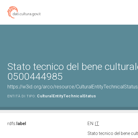
Stato tecnico del bene cultural
0500444985
https://w3id.org/arco/resource/CulturalEntityTechnicalStat
CulturalEntityTechnicalStatus
ENTITÀ DI TIPO:
rdfs:
label
EN
IT
Stato tecnico del bene cu