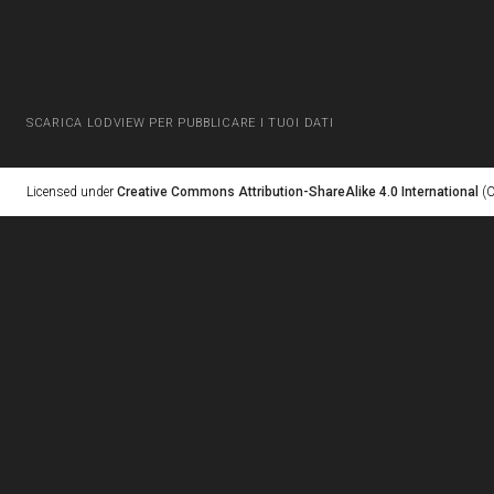
SCARICA LODVIEW PER PUBBLICARE I TUOI DATI
Licensed under
Creative Commons Attribution-ShareAlike 4.0 International
(C