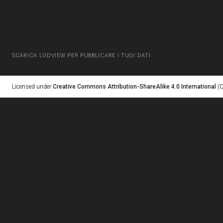
SCARICA LODVIEW PER PUBBLICARE I TUOI DATI
Licensed under
Creative Commons Attribution-ShareAlike 4.0 International
(C