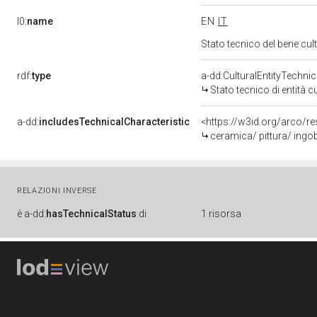
l0:
name
EN
IT
Stato tecnico del bene cu
rdf:
type
a-dd:CulturalEntityTechni
Stato tecnico di entità c
a-dd:
includesTechnicalCharacteristic
<https://w3id.org/arco/r
ceramica/ pittura/ ingo
RELAZIONI INVERSE
è
a-dd:
hasTechnicalStatus
di
1 risorsa