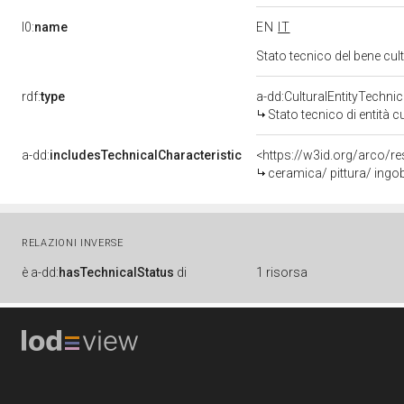
l0:
name
EN
IT
Stato tecnico del bene cu
rdf:
type
a-dd:CulturalEntityTechni
Stato tecnico di entità c
a-dd:
includesTechnicalCharacteristic
<https://w3id.org/arco/r
ceramica/ pittura/ ingo
RELAZIONI INVERSE
è
a-dd:
hasTechnicalStatus
di
1 risorsa