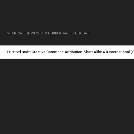
SCARICA LODVIEW PER PUBBLICARE I TUOI DATI
Licensed under
Creative Commons Attribution-ShareAlike 4.0 International
(C