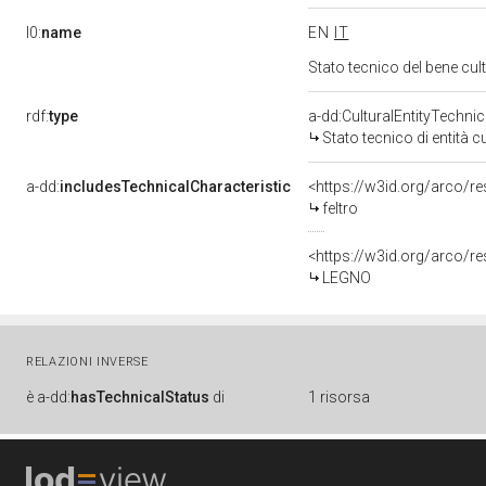
l0:
name
EN
IT
Stato tecnico del bene cu
rdf:
type
a-dd:CulturalEntityTechni
Stato tecnico di entità c
a-dd:
includesTechnicalCharacteristic
<https://w3id.org/arco/re
feltro
<https://w3id.org/arco/r
LEGNO
RELAZIONI INVERSE
è
a-dd:
hasTechnicalStatus
di
1 risorsa