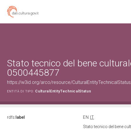
Stato tecnico del bene cultural
0500445877
https://w3id.org/arco/resource/CulturalEntityTechnicalStat
CulturalEntityTechnicalStatus
ENTITÀ DI TIPO:
rdfs:
label
EN
IT
Stato tecnico del bene cu