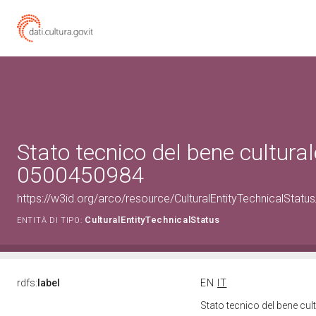
Stato tecnico del bene cultural
0500450984
https://w3id.org/arco/resource/CulturalEntityTechnicalStat
CulturalEntityTechnicalStatus
ENTITÀ DI TIPO:
rdfs:
label
EN
IT
Stato tecnico del bene cu