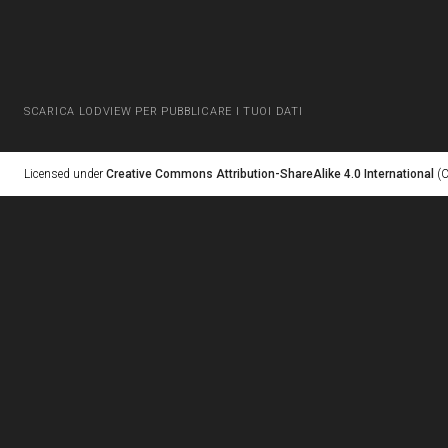
SCARICA LODVIEW PER PUBBLICARE I TUOI DATI
Licensed under
Creative Commons Attribution-ShareAlike 4.0 International
(C