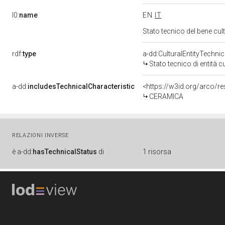
l0:
name
EN
IT
Stato tecnico del bene cu
rdf:
type
a-dd:CulturalEntityTechni
Stato tecnico di entità c
a-dd:
includesTechnicalCharacteristic
<https://w3id.org/arco/r
CERAMICA
RELAZIONI INVERSE
è
a-dd:
hasTechnicalStatus
di
1 risorsa