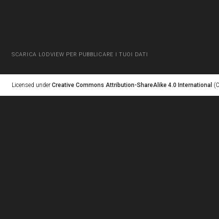
SCARICA LODVIEW PER PUBBLICARE I TUOI DATI
Licensed under
Creative Commons Attribution-ShareAlike 4.0 International
(C