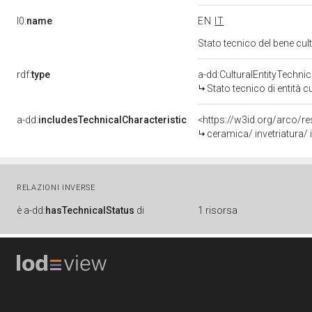
l0:
name
EN
IT
Stato tecnico del bene cu
rdf:
type
a-dd:CulturalEntityTechni
Stato tecnico di entità c
a-dd:
includesTechnicalCharacteristic
<https://w3id.org/arco/re
ceramica/ invetriatura/ i
RELAZIONI INVERSE
è
a-dd:
hasTechnicalStatus
di
1 risorsa