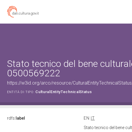
Stato tecnico del bene cultural
0500569222
https://w3id.org/arco/resource/CulturalEntityTechnicalStat
CulturalEntityTechnicalStatus
ENTITÀ DI TIPO:
rdfs:
label
EN
IT
Stato tecnico del bene cu