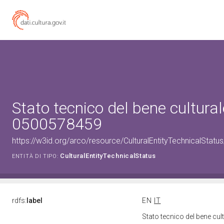
Stato tecnico del bene cultural
0500578459
https://w3id.org/arco/resource/CulturalEntityTechnicalStat
CulturalEntityTechnicalStatus
ENTITÀ DI TIPO:
rdfs:
label
EN
IT
Stato tecnico del bene cu