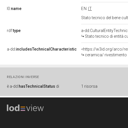
l0:
name
EN
IT
Stato tecnico del bene cu
rdf:
type
a-dd:CulturalEntityTechni
Stato tecnico di entità c
a-dd:
includesTechnicalCharacteristic
ceramica/ rivestimento a
RELAZIONI INVERSE
è
a-dd:
hasTechnicalStatus
di
1 risorsa