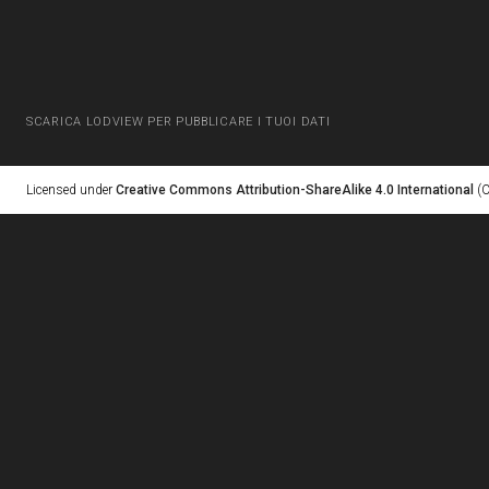
SCARICA LODVIEW PER PUBBLICARE I TUOI DATI
Licensed under
Creative Commons Attribution-ShareAlike 4.0 International
(C