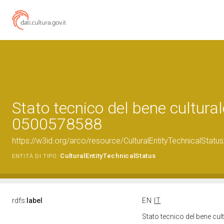
Stato tecnico del bene cultural
0500578588
https://w3id.org/arco/resource/CulturalEntityTechnicalStat
CulturalEntityTechnicalStatus
ENTITÀ DI TIPO:
rdfs:
label
EN
IT
Stato tecnico del bene cu