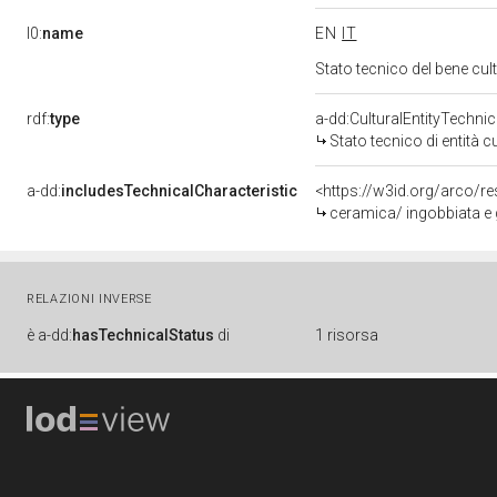
l0:
name
EN
IT
Stato tecnico del bene cu
rdf:
type
a-dd:CulturalEntityTechni
Stato tecnico di entità c
a-dd:
includesTechnicalCharacteristic
ceramica/ ingobbiata e gr
RELAZIONI INVERSE
è
a-dd:
hasTechnicalStatus
di
1 risorsa