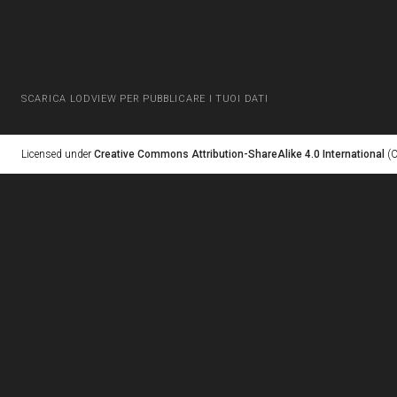
SCARICA LODVIEW PER PUBBLICARE I TUOI DATI
Licensed under
Creative Commons Attribution-ShareAlike 4.0 International
(C