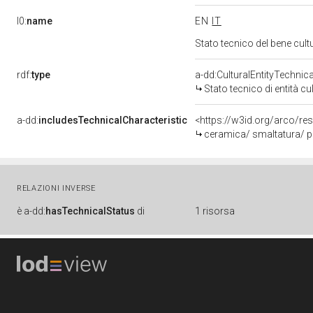
l0:
name
EN
IT
Stato tecnico del bene cu
rdf:
type
a-dd:CulturalEntityTechnic
Stato tecnico di entità cu
a-dd:
includesTechnicalCharacteristic
<https://w3id.org/arco/re
ceramica/ smaltatura/ pi
RELAZIONI INVERSE
è
a-dd:
hasTechnicalStatus
di
1 risorsa