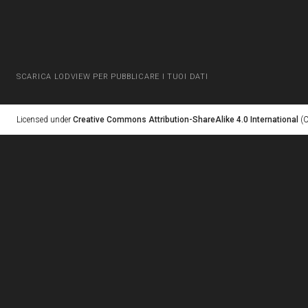
SCARICA LODVIEW PER PUBBLICARE I TUOI DATI
Licensed under
Creative Commons Attribution-ShareAlike 4.0 International
(C