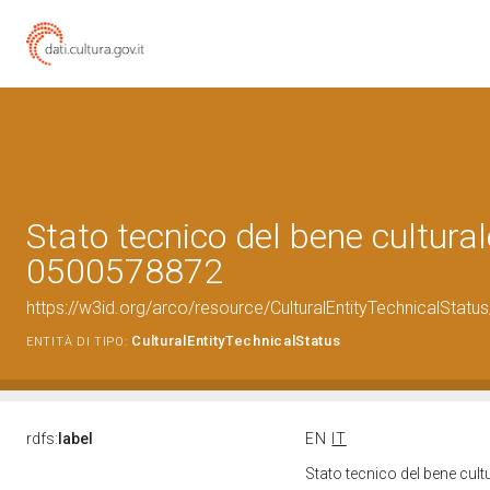
Stato tecnico del bene cultural
0500578872
https://w3id.org/arco/resource/CulturalEntityTechnicalStat
CulturalEntityTechnicalStatus
ENTITÀ DI TIPO:
rdfs:
label
EN
IT
Stato tecnico del bene cu