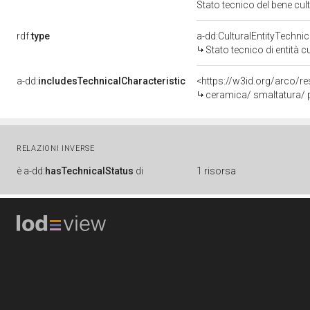
Stato tecnico del bene cu
rdf:
type
a-dd:CulturalEntityTechni
Stato tecnico di entità c
a-dd:
includesTechnicalCharacteristic
<https://w3id.org/arco/r
ceramica/ smaltatura/ p
RELAZIONI INVERSE
è
a-dd:
hasTechnicalStatus
di
1 risorsa