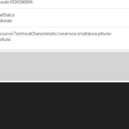
lturale 0500580896
calStatus
ulturale
esource/TechnicalCharacteristic/ceramica-smaltatura-pittura>
ittura