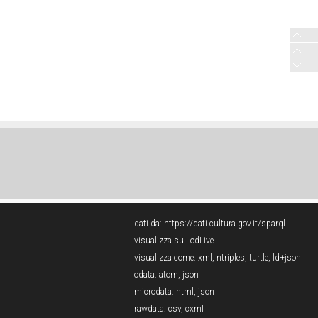
dati da:
https://dati.cultura.gov.it/sparql
visualizza su LodLive
visualizza come:
xml
,
ntriples
,
turtle
,
ld+json
odata:
atom
,
json
microdata:
html
,
json
rawdata:
csv
,
cxml