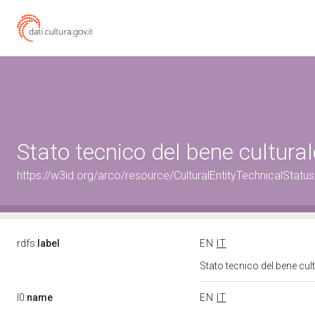
Stato tecnico del bene cultur
https://w3id.org/arco/resource/CulturalEntityTechnicalStat
rdfs:
label
EN
IT
Stato tecnico del bene cu
l0:
name
EN
IT