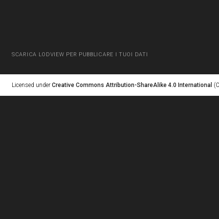
SCARICA LODVIEW PER PUBBLICARE I TUOI DATI
Licensed under
Creative Commons Attribution-ShareAlike 4.0 International
(C