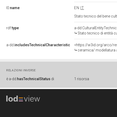
l0:
name
EN
IT
Stato tecnico del bene cu
rdf:
type
a-dd:CulturalEntityTechni
Stato tecnico di entità c
a-dd:
includesTechnicalCharacteristic
ceramica/ modellatura al
RELAZIONI INVERSE
è
a-dd:
hasTechnicalStatus
di
1 risorsa