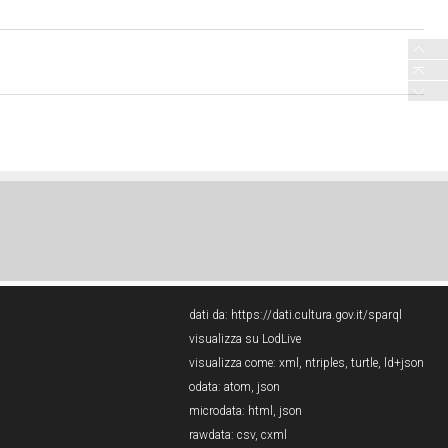
dati da:
https://dati.cultura.gov.it/sparql
visualizza su LodLive
visualizza come:
xml
,
ntriples
,
turtle
,
ld+json
odata:
atom
,
json
microdata:
html
,
json
rawdata:
csv
,
cxml