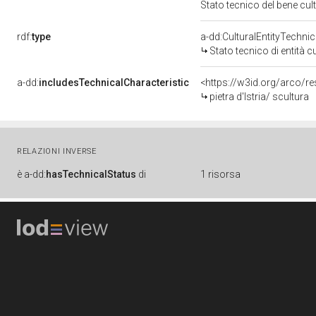
Stato tecnico del bene cu
rdf:
type
a-dd:CulturalEntityTechni
Stato tecnico di entità c
a-dd:
includesTechnicalCharacteristic
<https://w3id.org/arco/re
pietra d'Istria/ scultura
RELAZIONI INVERSE
è
a-dd:
hasTechnicalStatus
di
1 risorsa