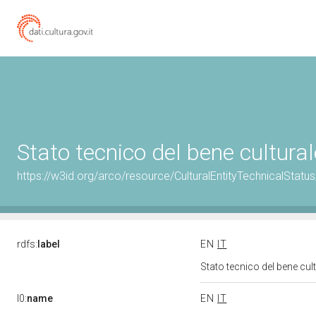
Stato tecnico del bene cultur
https://w3id.org/arco/resource/CulturalEntityTechnicalStat
rdfs:
label
EN
IT
Stato tecnico del bene cu
l0:
name
EN
IT