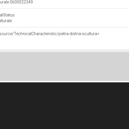
lturale 0600022349
calStatus
ulturale
source/TechnicalCharacteristic/pietra-distria-scultura>