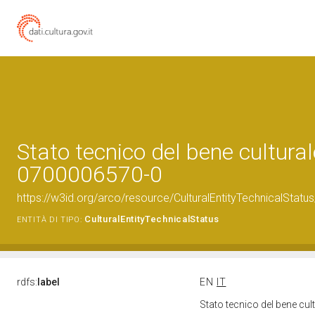
Stato tecnico del bene cultural
0700006570-0
https://w3id.org/arco/resource/CulturalEntityTechnicalStat
CulturalEntityTechnicalStatus
ENTITÀ DI TIPO:
rdfs:
label
EN
IT
Stato tecnico del bene cu