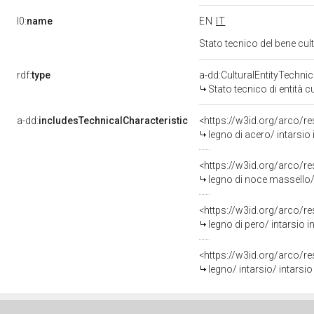
l0:
name
EN
IT
Stato tecnico del bene cu
rdf:
type
a-dd:CulturalEntityTechni
Stato tecnico di entità c
a-dd:
includesTechnicalCharacteristic
legno di acero/ intarsio 
legno di noce massello/ 
legno di pero/ intarsio i
legno/ intarsio/ intarsio