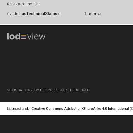
RELAZIONI INVERSE
è
a-dd:
hasTechnicalStatus
di
1 risorsa
SCARICA LODVIEW PER PUBBLICARE I TUOI DATI
Licensed under
Creative Commons Attribution-ShareAlike 4.0 International
(C