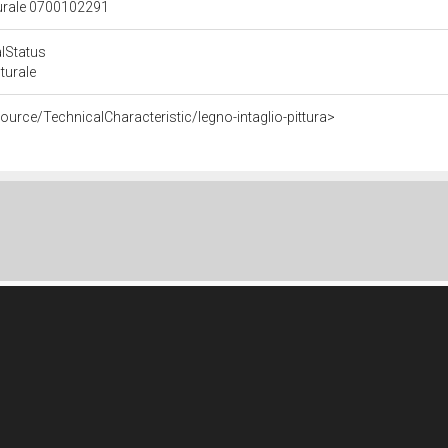
lturale 0700102291
alStatus
lturale
ource/TechnicalCharacteristic/legno-intaglio-pittura>