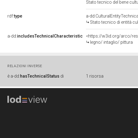
Stato tecnico del bene cu
rdf:
type
a-dd:CulturalEntityTechnic
Stato tecnico di entità cu
a-dd:
includesTechnicalCharacteristic
<https://w3id.org/arco/res
legno/ intaglio/ pittura
RELAZIONI INVERSE
è
a-dd:
hasTechnicalStatus
di
1 risorsa