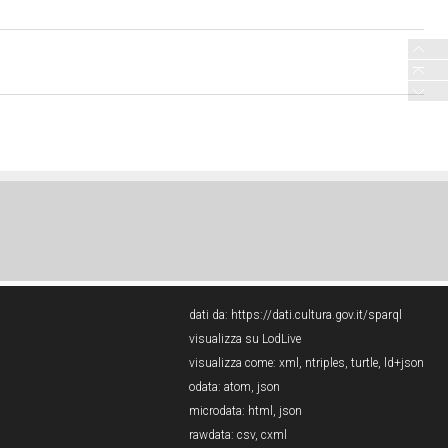
dati da:
https://dati.cultura.gov.it/sparql
visualizza su LodLive
visualizza come:
xml
,
ntriples
,
turtle
,
ld+json
odata:
atom
,
json
microdata:
html
,
json
rawdata:
csv
,
cxml