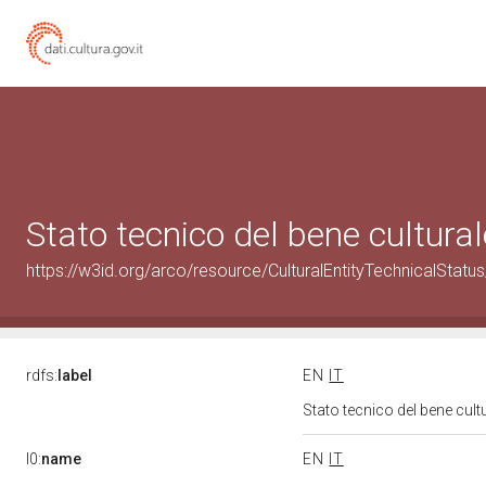
Stato tecnico del bene cultur
https://w3id.org/arco/resource/CulturalEntityTechnicalStat
rdfs:
label
EN
IT
Stato tecnico del bene cu
l0:
name
EN
IT