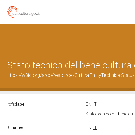
Stato tecnico del bene cultur
https://w3id.org/arco/resource/CulturalEntityTechnicalStat
rdfs:
label
EN
IT
Stato tecnico del bene cu
l0:
name
EN
IT