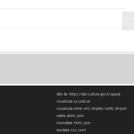
dati da:
https://dati.cultura.gov.it/sparql
visualizza su LodLive
visualizza come:
xml
,
ntriples
,
turtle
,
ld+json
odata:
atom
,
json
microdata:
html
,
json
rawdata:
csv
,
cxml