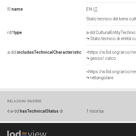
l0:
name
EN
IT
Stato tecnico del bene cu
rdf:
type
a-dd:CulturalEntityTechni
Stato tecnico di entità c
a-dd:
includesTechnicalCharacteristic
<https://w3id.org/arco/r
gesso/ calco
<https://w3id.org/arco/re
rettangolare
RELAZIONI INVERSE
è
a-dd:
hasTechnicalStatus
di
1 risorsa