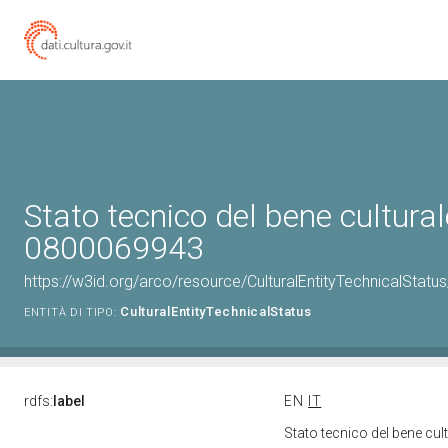
Stato tecnico del bene cultural
0800069943
https://w3id.org/arco/resource/CulturalEntityTechnicalStat
CulturalEntityTechnicalStatus
ENTITÀ DI TIPO:
rdfs:
label
EN
IT
Stato tecnico del bene cu