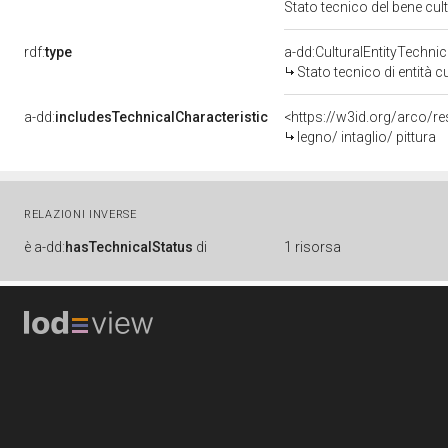
Stato tecnico del bene cu
rdf:
type
a-dd:CulturalEntityTechni
Stato tecnico di entità c
a-dd:
includesTechnicalCharacteristic
<https://w3id.org/arco/re
legno/ intaglio/ pittura
RELAZIONI INVERSE
è
a-dd:
hasTechnicalStatus
di
1 risorsa