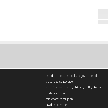
dati da:
https://dati.cultura.gov.it/sparql
visualizza su LodLive
visualizza come:
xml
,
ntriples
,
turtle
,
ld+json
odata:
atom
,
json
microdata:
html
,
json
rawdata:
csv
,
cxml