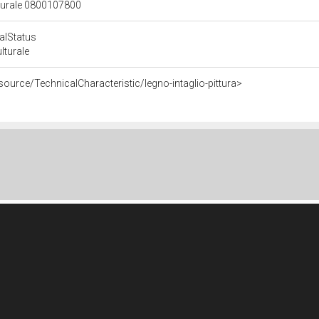
lturale 0800107800
calStatus
ulturale
source/TechnicalCharacteristic/legno-intaglio-pittura>