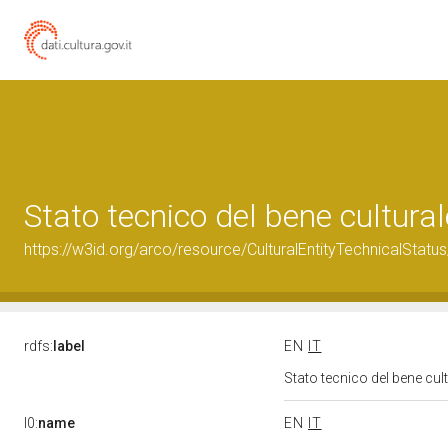
Stato tecnico del bene cultur
https://w3id.org/arco/resource/CulturalEntityTechnicalStat
rdfs:
label
EN
IT
Stato tecnico del bene cu
l0:
name
EN
IT