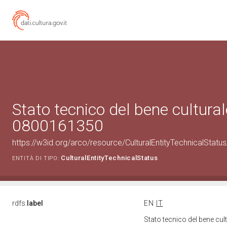
Stato tecnico del bene cultural
0800161350
https://w3id.org/arco/resource/CulturalEntityTechnicalStat
CulturalEntityTechnicalStatus
ENTITÀ DI TIPO:
rdfs:
label
EN
IT
Stato tecnico del bene cu