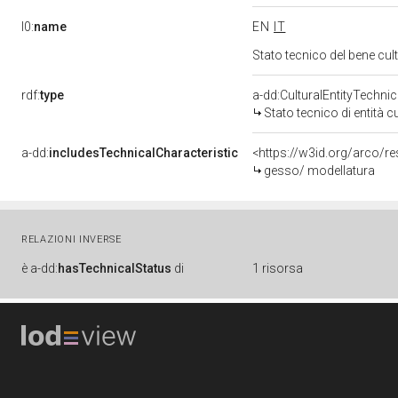
l0:
name
EN
IT
Stato tecnico del bene cu
rdf:
type
a-dd:CulturalEntityTechni
Stato tecnico di entità c
a-dd:
includesTechnicalCharacteristic
<https://w3id.org/arco/r
gesso/ modellatura
RELAZIONI INVERSE
è
a-dd:
hasTechnicalStatus
di
1 risorsa