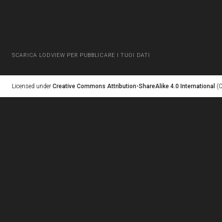
SCARICA LODVIEW PER PUBBLICARE I TUOI DATI
Licensed under
Creative Commons Attribution-ShareAlike 4.0 International
(C