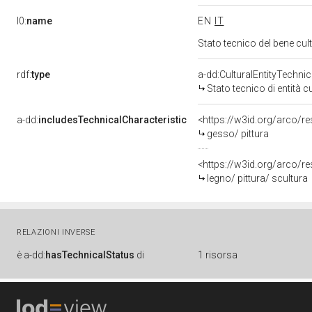
l0:
name
EN
IT
Stato tecnico del bene cu
rdf:
type
a-dd:CulturalEntityTechni
Stato tecnico di entità c
a-dd:
includesTechnicalCharacteristic
<https://w3id.org/arco/re
gesso/ pittura
<https://w3id.org/arco/re
legno/ pittura/ scultura
RELAZIONI INVERSE
è
a-dd:
hasTechnicalStatus
di
1 risorsa