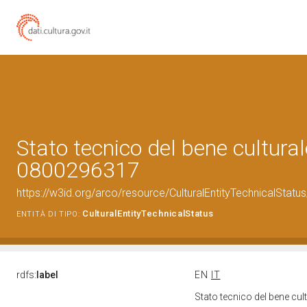
Stato tecnico del bene cultural
0800296317
https://w3id.org/arco/resource/CulturalEntityTechnicalStat
CulturalEntityTechnicalStatus
ENTITÀ DI TIPO:
rdfs:
label
EN
IT
Stato tecnico del bene cu