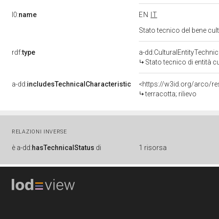
l0:
name
EN
IT
Stato tecnico del bene cu
rdf:
type
a-dd:CulturalEntityTechni
Stato tecnico di entità c
a-dd:
includesTechnicalCharacteristic
<https://w3id.org/arco/re
terracotta; rilievo
RELAZIONI INVERSE
è
a-dd:
hasTechnicalStatus
di
1 risorsa