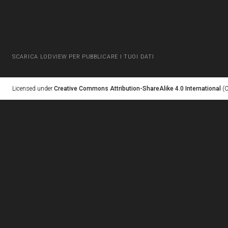
SCARICA LODVIEW PER PUBBLICARE I TUOI DATI
Licensed under
Creative Commons Attribution-ShareAlike 4.0 International
(C