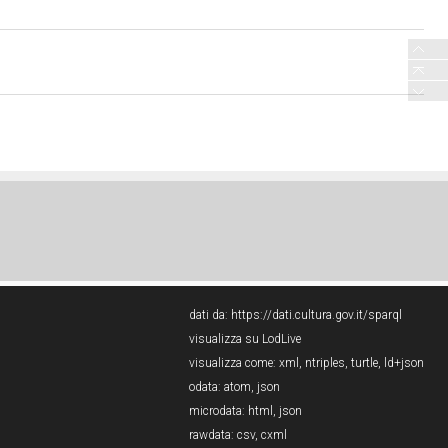
dati da:
https://dati.cultura.gov.it/sparql
visualizza su LodLive
visualizza come:
xml
,
ntriples
,
turtle
,
ld+json
odata:
atom
,
json
microdata:
html
,
json
rawdata:
csv
,
cxml