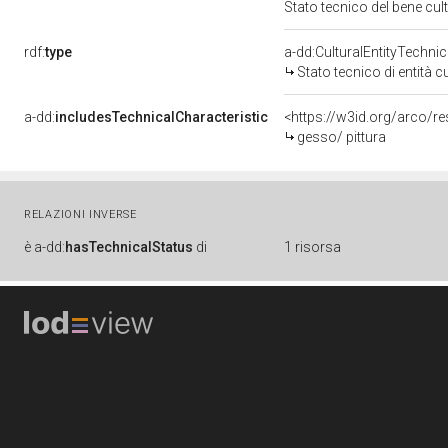
Stato tecnico del bene cu
rdf:
type
a-dd:CulturalEntityTechni
Stato tecnico di entità c
a-dd:
includesTechnicalCharacteristic
<https://w3id.org/arco/re
gesso/ pittura
RELAZIONI INVERSE
è
a-dd:
hasTechnicalStatus
di
1 risorsa