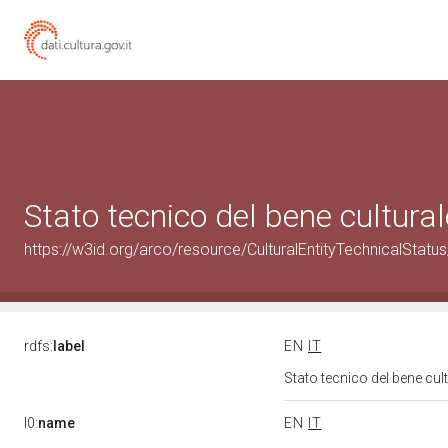
Stato tecnico del bene cultur
https://w3id.org/arco/resource/CulturalEntityTechnicalStat
rdfs:
label
EN
IT
Stato tecnico del bene cu
l0:
name
EN
IT