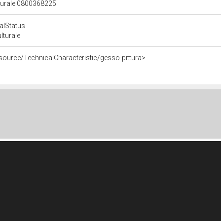
lturale 0800368225
calStatus
ulturale
source/TechnicalCharacteristic/gesso-pittura>