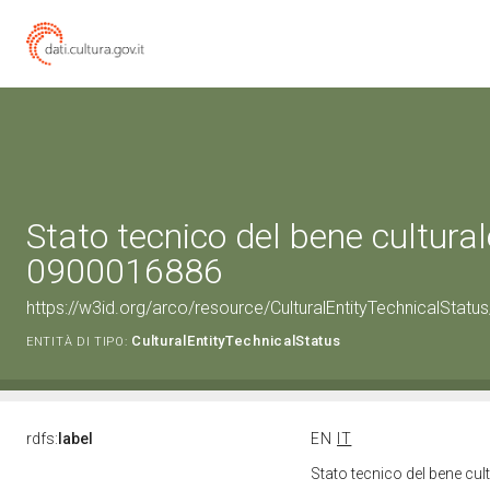
Stato tecnico del bene cultural
0900016886
https://w3id.org/arco/resource/CulturalEntityTechnicalStat
CulturalEntityTechnicalStatus
ENTITÀ DI TIPO:
rdfs:
label
EN
IT
Stato tecnico del bene cu