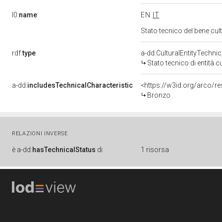
l0:
name
EN
IT
Stato tecnico del bene cu
rdf:
type
a-dd:CulturalEntityTechni
Stato tecnico di entità c
a-dd:
includesTechnicalCharacteristic
<https://w3id.org/arco/r
Bronzo
RELAZIONI INVERSE
è
a-dd:
hasTechnicalStatus
di
1 risorsa