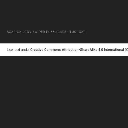
SCARICA LODVIEW PER PUBBLICARE I TUOI DATI
Licensed under
Creative Commons Attribution-ShareAlike 4.0 International
(C